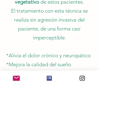
vegetativo
de estos pacientes.
El tratamiento con esta técnica se
realiza sin agresión invasiva del
paciente, de una forma casi
imperceptible.
*Alivia el dolor crónico y neuropático
*Mejora la calidad del sueño
*Mejora la fatiga física
*Restablece el bienestar físico y
mental
*Reduce la ansiedad y el estrés
*Controla la incontinencia urinaria
*Mejorar la neuroeficiencia
*Acelera la recuperación muscular