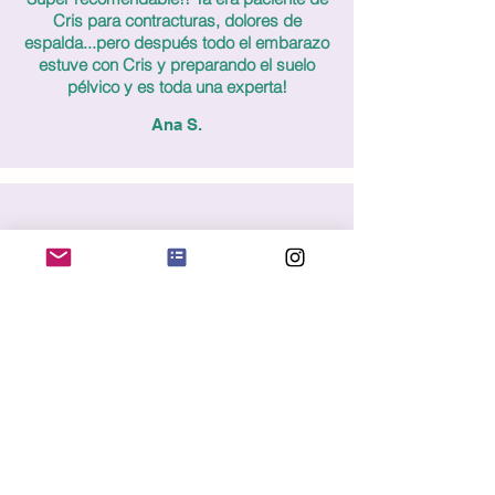
Cris para contracturas, dolores de
espalda...pero después todo el embarazo
estuve con Cris y preparando el suelo
pélvico y es toda una experta!
Ana S.
Laura me está acompañando con la
lactancia. Es tan dulce, atenta y
profesional que te hace sentir que puedes
llegar a disfrutar de la lactancia si esta se
complica para que mamá y bebé estén
bien. Además su empatía te hace sentir
que estás haciéndolo lo mejor que puedes
y en un posparto inmediato no hay nada
como alguien que te sostenga. Seguiré
trabajando con ella.