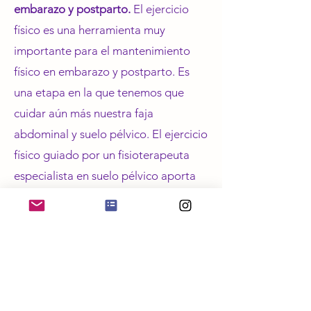
embarazo y postparto.
El ejercicio
físico es una herramienta muy
importante para el mantenimiento
físico en embarazo y postparto. Es
una etapa en la que tenemos que
cuidar aún más nuestra faja
abdominal y suelo pélvico. El ejercicio
físico guiado por un fisioterapeuta
especialista en suelo pélvico aporta
muchos beneficios, también en otras
etapas de la vida, como la
menopausia o si presentas cualquier
disfunción abdomino-pélvica.
Es importante consultar con tu